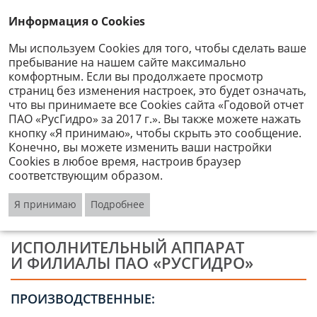
Информация о Cookies
Мы используем Cookies для того, чтобы сделать ваше
пребывание на нашем сайте максимально
Структура Группы РусГидро
комфортным. Если вы продолжаете просмотр
страниц без изменения настроек, это будет означать,
что вы принимаете все Cookies сайта «Годовой отчет
Исполнительный аппарат и филиалы
ПАО «РусГидро» за 2017 г.». Вы также можете нажать
ПАО «РусГидро» и ПО ПАО «РусГидро», кроме
кнопку «Я принимаю», чтобы скрыть это сообщение.
Субгруппы РАО ЭС Востока, входящие в периметр
Конечно, вы можете изменить ваши настройки
Отчета.
Cookies в любое время, настроив браузер
Компании Субгруппы РАО ЭС Востока, входящие в
соответствующим образом.
периметр Отчета.
Я принимаю
Подробнее
Структура Группы и ее филиалов приведена на
сайте
Компании.
ИСПОЛНИТЕЛЬНЫЙ АППАРАТ
И ФИЛИАЛЫ ПАО «РУСГИДРО»
ПРОИЗВОДСТВЕННЫЕ: