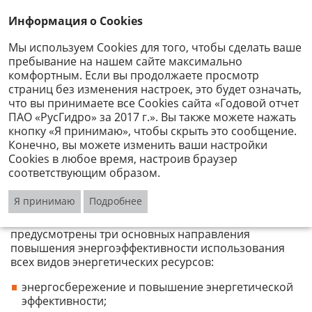
Информация о Cookies
Мы используем Cookies для того, чтобы сделать ваше
пребывание на нашем сайте максимально
Энергоэффективность
комфортным. Если вы продолжаете просмотр
и энергосбережение
страниц без изменения настроек, это будет означать,
что вы принимаете все Cookies сайта «Годовой отчет
ПАО «РусГидро» за 2017 г.». Вы также можете нажать
Основной акционер ПАО «РусГидро» – Российская
кнопку «Я принимаю», чтобы скрыть это сообщение.
Федерация – ставит перед энергетическими
Конечно, вы можете изменить ваши настройки
компаниями задачи повышения энергетической
Cookies в любое время, настроив браузер
безопасности и снижения энергоемкости. В
соответствующим образом.
соответствии с государственной программой
«Энергоэффективность и развитие энергетики»,
Я принимаю
Подробнее
утвержденной Постановлением Правительства
Российской Федерации от 15.04.2014 № 321,
предусмотрены три основных направления
повышения энергоэффективности использования
всех видов энергетических ресурсов:
энергосбережение и повышение энергетической
эффективности;